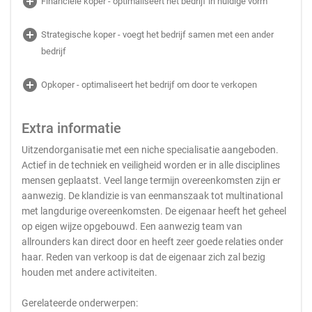
add_circle
Financiële koper - optimaliseert het bedrijf in huidige vorm
add_circle
Strategische koper - voegt het bedrijf samen met een ander
bedrijf
add_circle
Opkoper - optimaliseert het bedrijf om door te verkopen
Extra informatie
Uitzendorganisatie met een niche specialisatie aangeboden.
Actief in de techniek en veiligheid worden er in alle disciplines
mensen geplaatst. Veel lange termijn overeenkomsten zijn er
aanwezig. De klandizie is van eenmanszaak tot multinational
met langdurige overeenkomsten. De eigenaar heeft het geheel
op eigen wijze opgebouwd. Een aanwezig team van
allrounders kan direct door en heeft zeer goede relaties onder
haar. Reden van verkoop is dat de eigenaar zich zal bezig
houden met andere activiteiten.
Gerelateerde onderwerpen: