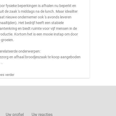
oor fysieke beperkingen is afhalen nu beperkt en
luit de zaak 's middags na de lunch. Maar idealiter
aat nieuwe ondernemer ook 's avonds leveren
maaltijden). Het bedrijf heeft een stabiele
lantenkring en biedt ruimte voor vijf mensen in de
roductie. Kortom het is een mooie instap om door
e groeien.
erelateerde onderwerpen:
ezorg en afhaal broodjeszaak te koop aangeboden
 ..
ees verder
Uw profiel
Uw reacties