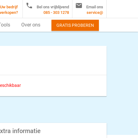


Uw bedrijf
Bel ons vrijblijvend
Email ons
verkopen?
085 - 303 1278
service@
Tools
Over ons
GRATIS PROBEREN
 beschikbaar
xtra informatie