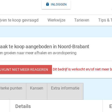

INLOGGEN
jven te koop gevraagd
Werkwijze
Tarieven
Tips & 
zaak te koop aangeboden in Noord-Brabant
e en groeien naar meer afhalen en avondopening
Dit bedrijf is verkocht en/of niet meer
 U KUNT NIET MEER REAGEREN
terke punten
Kansen
Extra informatie
Details
E