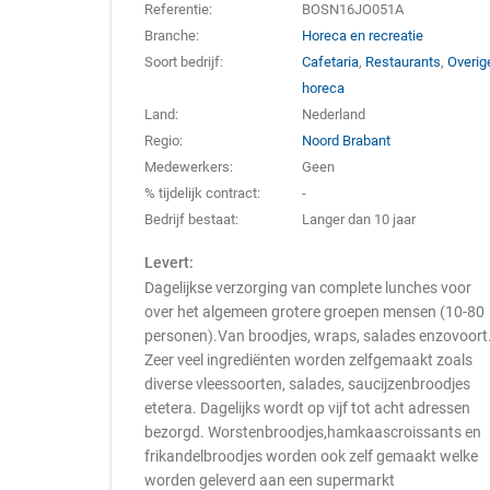
Referentie:
BOSN16JO051A
Branche:
Horeca en recreatie
Soort bedrijf:
Cafetaria
,
Restaurants
,
Overig
horeca
Land:
Nederland
Regio:
Noord Brabant
Medewerkers:
Geen
% tijdelijk contract:
-
Bedrijf bestaat:
Langer dan 10 jaar
Levert:
Dagelijkse verzorging van complete lunches voor
over het algemeen grotere groepen mensen (10-80
personen).Van broodjes, wraps, salades enzovoort
Zeer veel ingrediënten worden zelfgemaakt zoals
diverse vleessoorten, salades, saucijzenbroodjes
etetera. Dagelijks wordt op vijf tot acht adressen
bezorgd. Worstenbroodjes,hamkaascroissants en
frikandelbroodjes worden ook zelf gemaakt welke
worden geleverd aan een supermarkt