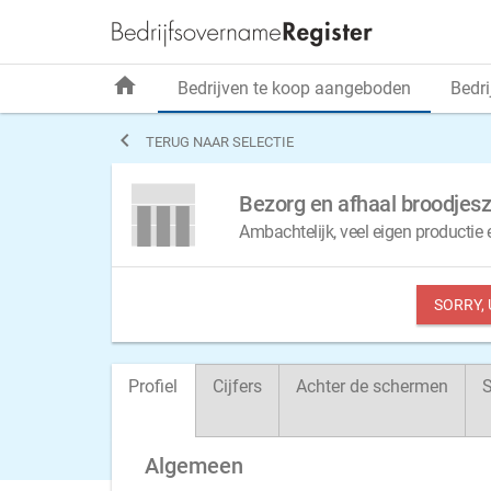
home
Bedrijven te koop aangeboden
Bedri

TERUG NAAR SELECTIE
Bezorg en afhaal broodjes
Ambachtelijk, veel eigen producti
SORRY,
Profiel
Cijfers
Achter de schermen
S
Algemeen