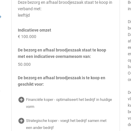
Deze bezorg en afhaal broodjeszaak staat te koop in
B
verband met:
i
leeftijd
e
D
b
Indicatieve omzet
D
€ 100.000
a
e
De bezorg en afhaal broodjeszaak staat te koop
e
met een indicatieve overnamesom van:
o
50.000
b
O
De bezorg en afhaal broodjeszaak is te koop en
o
geschikt voor:
.
D
add_circle
v
Financiële koper - optimaliseert het bedrijf in huidige
k
vorm
b
v
add_circle
Strategische koper - voegt het bedrijf samen met
d
een ander bedrijf