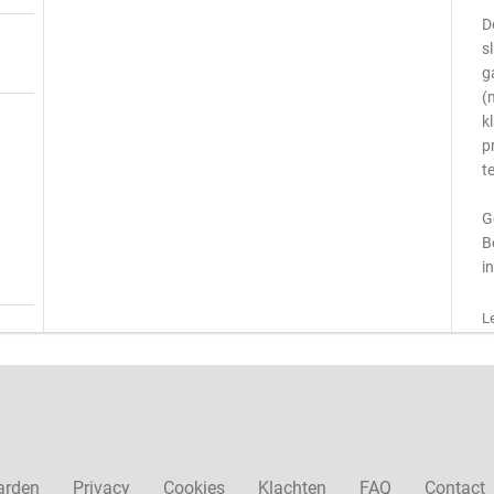
D
s
g
(
k
p
t
G
B
in
L
arden
Privacy
Cookies
Klachten
FAQ
Contact