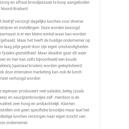
ezorg en afhaal broodjeszaak te koop aangeboden
n Noord-Brabant
it bedrijf verzorgt dagelijks lunches voor diverse
edrijven en instellingen. Deze worden bezorgd.
aarnaast is er een kleine winkel waar kan worden
fgehaald. Maar het heeft de huidige ondernemer op
en laag pitje gezet door zijn eigen omstandigheden
n fysieke gesteldheid. Maar idealiter gaat dit weer
pen en hier kan zelfs bijvoorbeeld een koude
akkerij (speciaal broden) worden geëxploiteerd.
ok door intensieve marketing kan ook de lunch
mzet verhoogd worden
e eigenaar produceert veel salades, beleg (zoals
lees) en saucijzenbroodjes zelf. Hierdoor is de
waliteit zeer hoog en ambachtelijk. Klanten
estellen ook geen specifieke broodjes maar laat het
olledige lunches verzorgen naar eigen inzicht van
eze ondernemer.