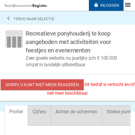

INLOGGEN

TERUG NAAR SELECTIE
Recreatieve ponyhouderij te koop
aangeboden met activiteiten voor
feestjes en evenementen
Zeer goede website, nu jaarlijks zo'n € 100.000
omzet in landelijk uitbreidbaar
Dit bedrijf is verkocht en/of
SORRY, U KUNT NIET MEER REAGEREN
niet meer beschikbaar
Profiel
Cijfers
Achter de schermen
Sterke punte