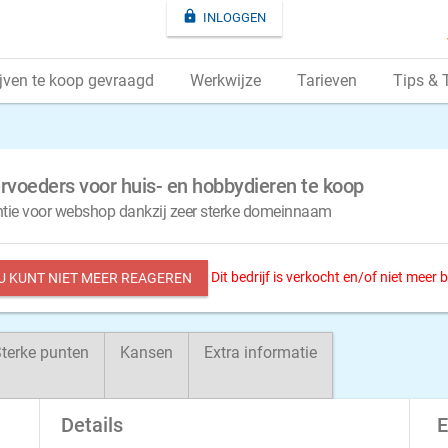

INLOGGEN
jven te koop gevraagd
Werkwijze
Tarieven
Tips & 
rvoeders voor huis- en hobbydieren te koop
ntie voor webshop dankzij zeer sterke domeinnaam
Dit bedrijf is verkocht en/of niet meer
 U KUNT NIET MEER REAGEREN
terke punten
Kansen
Extra informatie
Details
E