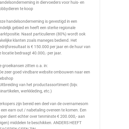
andelsonderneming in diervoeders voor huis- en
obbydieren te koop
eze handelsonderneming is gevestigd in een
andelijk gebied en heeft een sterke regionale
arktpositie. Naast particulieren (80%) wordt ook
akelijke klanten zoals maneges bediend. Het
edrijfsresultaat is € 150.000 per jaar en de huur van
e locatie bedraagt 40.000,- per jaar.
e groeikansen zitten o.a. in:
 De zeer goed vindbare website ombouwen naar een
ebshop
 Uitbreiding van het productassortiment (bijv.
uinartikelen, werkkleding, etc.)
erkopers zijn bereid een deel van de overnamesom
n een earn out / nabetaling overeen te komen. Een
oper dient echter over tenminste € 200.000,- aan
eigen) middelen te beschikken. ANDERS HEEFT