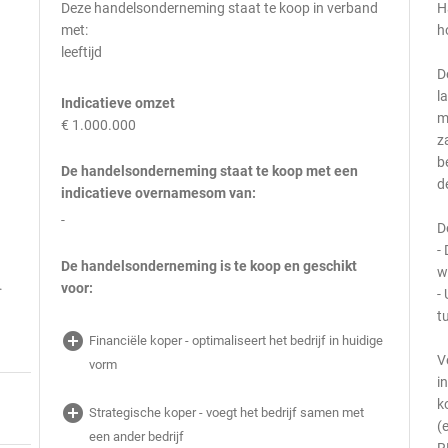
Deze handelsonderneming staat te koop in verband
H
met:
h
leeftijd
D
l
Indicatieve omzet
m
€ 1.000.000
z
b
De handelsonderneming staat te koop met een
d
indicatieve overnamesom van:
-
D
-
De handelsonderneming is te koop en geschikt
w
.
voor:
-
t
add_circle
Financiële koper - optimaliseert het bedrijf in huidige
V
vorm
i
k
add_circle
Strategische koper - voegt het bedrijf samen met
(
een ander bedrijf