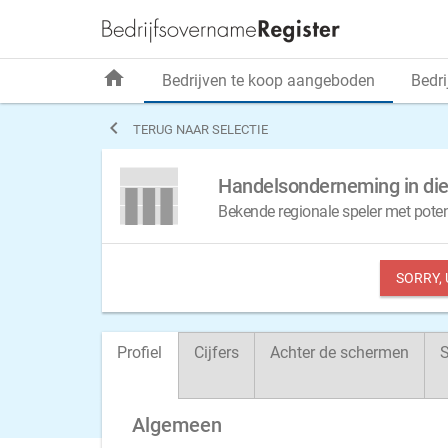
home
Bedrijven te koop aangeboden
Bedri

TERUG NAAR SELECTIE
Handelsonderneming in die
Bekende regionale speler met pote
SORRY,
Profiel
Cijfers
Achter de schermen
S
Algemeen