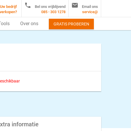


Uw bedrijf
Bel ons vrijblijvend
Email ons
verkopen?
085 - 303 1278
service@
Tools
Over ons
GRATIS PROBEREN
 beschikbaar
xtra informatie