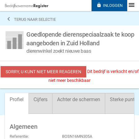

INLOGGEN

TERUG NAAR SELECTIE
Goedlopende dierenspeciaalzaak te koop
aangeboden in Zuid Holland
dierenwinkel zoekt nieuwe baas
Dit bedrijf is verkocht en/of
SORRY, U KUNT NIET MEER REAGEREN
niet meer beschikbaar
Profiel
Cijfers
Achter de schermen
Sterke punte
Algemeen
Referentie:
BOSN16MN305A