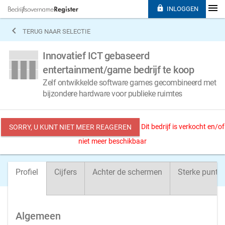

INLOGGEN

TERUG NAAR SELECTIE
Innovatief ICT gebaseerd
entertainment/game bedrijf te koop
Zelf ontwikkelde software games gecombineerd met
bijzondere hardware voor publieke ruimtes
Dit bedrijf is verkocht en/of
SORRY, U KUNT NIET MEER REAGEREN
niet meer beschikbaar
Profiel
Cijfers
Achter de schermen
Sterke punte
Algemeen