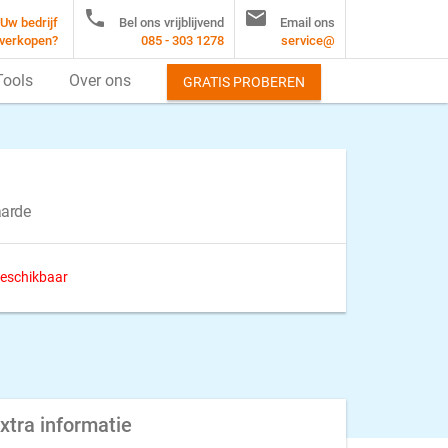


Uw bedrijf
Bel ons vrijblijvend
Email ons
verkopen?
085 - 303 1278
service@
Tools
Over ons
GRATIS PROBEREN
aarde
 beschikbaar
xtra informatie