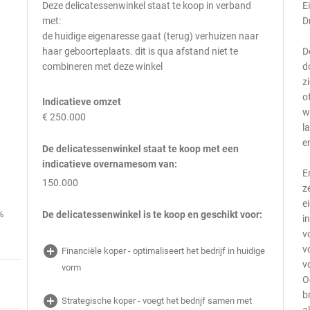
Deze delicatessenwinkel staat te koop in verband
E
met:
D
de huidige eigenaresse gaat (terug) verhuizen naar
haar geboorteplaats. dit is qua afstand niet te
D
combineren met deze winkel
d
z
o
Indicatieve omzet
w
€ 250.000
l
e
De delicatessenwinkel staat te koop met een
indicatieve overnamesom van:
E
150.000
z
e
%
De delicatessenwinkel is te koop en geschikt voor:
i
v
add_circle
v
Financiële koper - optimaliseert het bedrijf in huidige
v
vorm
O
b
add_circle
Strategische koper - voegt het bedrijf samen met