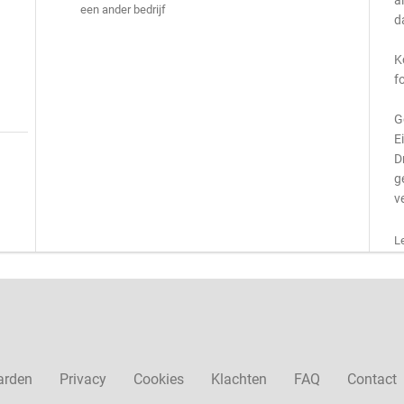
a
een ander bedrijf
d
K
f
G
E
D
g
v
L
arden
Privacy
Cookies
Klachten
FAQ
Contact