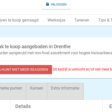

INLOGGEN
jven te koop gevraagd
Werkwijze
Tarieven
Tips & 
ak te koop aangeboden in Drenthe
ucten aangevuld met non-food assortiment voor hogere transactiew
Dit bedrijf is verkocht en/of niet meer
 U KUNT NIET MEER REAGEREN
terke punten
Kansen
Extra informatie
Details
E