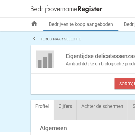
home
Bedrijven te koop aangeboden
Bedri

TERUG NAAR SELECTIE
Eigentijdse delicatessenza
Ambachtelijke en biologische prod
SORRY,
Profiel
Cijfers
Achter de schermen
S
Algemeen