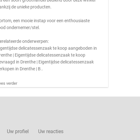
ls een soort groothandel bediend door deze winkel
ankzij de unieke producten.
ortom, een mooie instap voor een enthousiaste
ood ondernemer/stel.
erelateerde onderwerpen:
igentijdse delicatessenzaak te koop aangeboden in
renthe | Eigentijdse delicatessenzaak te koop
evraagd in Drenthe | Eigentijdse delicatessenzaak
erkopen in Drenthe | B..
ees verder
Uw profiel
Uw reacties