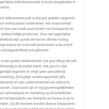
igentijdse delicatessenzaak te koop aangeboden in
renthe
eze delicatessenzaak is drie jaar geleden opgericht
oor enthousiaste ondernemer. Het onderscheidt
ich door een uniek assortiment van biologische en
f ambachtelijke producten. Door een eigentijdse
inkelconcept, goede service en slimme routing
angs impuls-en cross-sell assortiment is de omzet
n winstgevendheid snel gekomen.
r is een goede medewerkster (via payrolling) die ook
elfstandig in de winkel werkt. Het pand is zeer
igentijds ingericht en vergt geen aanvullende
nvestering. De huidige verdiencapaciteit zelfs
oldoende om een ondernemerstel van salaris te
oorzien. Daarnaast zijn er nog groeimogelijkheden
oor optimalisatie en marketing op de winkelvloer.
ok het benaderen van bedrijven en horeca is uit te
reiden. Op dit moment worden diverse restaurants