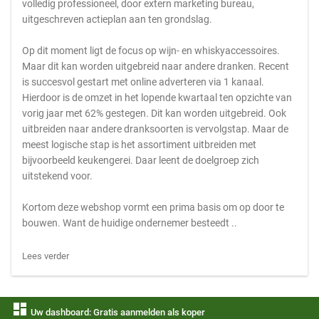
volledig professioneel, door extern marketing bureau,
uitgeschreven actieplan aan ten grondslag.
Op dit moment ligt de focus op wijn- en whiskyaccessoires.
Maar dit kan worden uitgebreid naar andere dranken. Recent
is succesvol gestart met online adverteren via 1 kanaal.
Hierdoor is de omzet in het lopende kwartaal ten opzichte van
vorig jaar met 62% gestegen. Dit kan worden uitgebreid. Ook
uitbreiden naar andere dranksoorten is vervolgstap. Maar de
meest logische stap is het assortiment uitbreiden met
bijvoorbeeld keukengerei. Daar leent de doelgroep zich
uitstekend voor.
Kortom deze webshop vormt een prima basis om op door te
bouwen. Want de huidige ondernemer besteedt ..
Lees verder
dashboard
Uw dashboard: Gratis aanmelden als koper