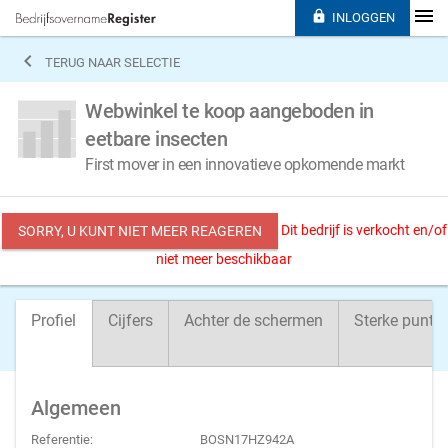

INLOGGEN

TERUG NAAR SELECTIE
Webwinkel te koop aangeboden in
eetbare insecten
First mover in een innovatieve opkomende markt
Dit bedrijf is verkocht en/of
SORRY, U KUNT NIET MEER REAGEREN
niet meer beschikbaar
Profiel
Cijfers
Achter de schermen
Sterke punte
Algemeen
Referentie:
BOSN17HZ942A