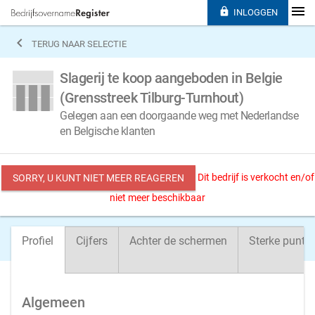

INLOGGEN

TERUG NAAR SELECTIE
Slagerij te koop aangeboden in Belgie
(Grensstreek Tilburg-Turnhout)
Gelegen aan een doorgaande weg met Nederlandse
en Belgische klanten
Dit bedrijf is verkocht en/of
SORRY, U KUNT NIET MEER REAGEREN
niet meer beschikbaar
Profiel
Cijfers
Achter de schermen
Sterke punte
Algemeen