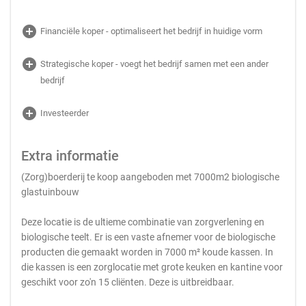
add_circle
Financiële koper - optimaliseert het bedrijf in huidige vorm
add_circle
Strategische koper - voegt het bedrijf samen met een ander
bedrijf
add_circle
Investeerder
Extra informatie
(Zorg)boerderij te koop aangeboden met 7000m2 biologische
glastuinbouw
Deze locatie is de ultieme combinatie van zorgverlening en
biologische teelt. Er is een vaste afnemer voor de biologische
producten die gemaakt worden in 7000 m² koude kassen. In
die kassen is een zorglocatie met grote keuken en kantine voor
geschikt voor zo'n 15 cliënten. Deze is uitbreidbaar.