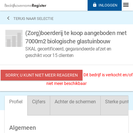

INLOGGEN

TERUG NAAR SELECTIE
(Zorg)boerderij te koop aangeboden met
7000m2 biologische glastuinbouw
SKAL gecertificeerd, gegarandeerde afzet en
geschikt voor 15 clienten
Dit bedrijf is verkocht en/of
SORRY, U KUNT NIET MEER REAGEREN
niet meer beschikbaar
Profiel
Cijfers
Achter de schermen
Sterke punte
Algemeen