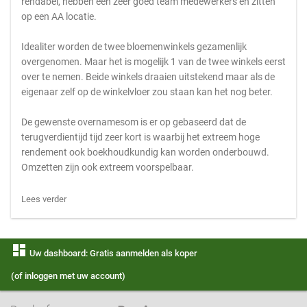
rendabel, hebben een zeer goed team medewerkers en zitten
op een AA locatie.
Idealiter worden de twee bloemenwinkels gezamenlijk
overgenomen. Maar het is mogelijk 1 van de twee winkels eerst
over te nemen. Beide winkels draaien uitstekend maar als de
eigenaar zelf op de winkelvloer zou staan kan het nog beter.
De gewenste overnamesom is er op gebaseerd dat de
terugverdientijd tijd zeer kort is waarbij het extreem hoge
rendement ook boekhoudkundig kan worden onderbouwd.
Omzetten zijn ook extreem voorspelbaar.
Lees verder
dashboard
Uw dashboard: Gratis aanmelden als koper
(of inloggen met uw account)