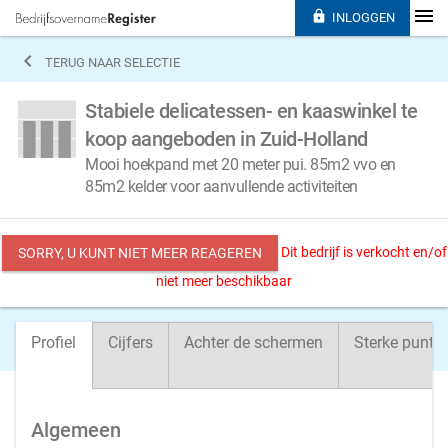

INLOGGEN

TERUG NAAR SELECTIE
Stabiele delicatessen- en kaaswinkel te
koop aangeboden in Zuid-Holland
Mooi hoekpand met 20 meter pui. 85m2 vvo en
85m2 kelder voor aanvullende activiteiten
Dit bedrijf is verkocht en/of
SORRY, U KUNT NIET MEER REAGEREN
niet meer beschikbaar
Profiel
Cijfers
Achter de schermen
Sterke punte
Algemeen