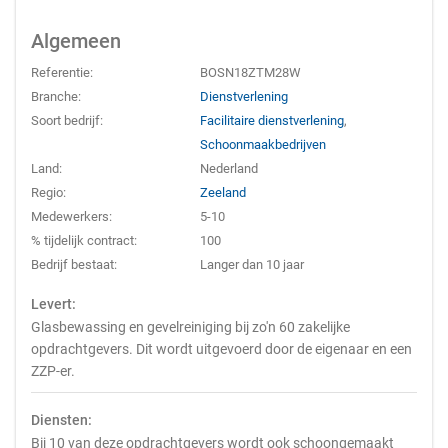
Algemeen
Referentie:
BOSN18ZTM28W
Branche:
Dienstverlening
Soort bedrijf:
Facilitaire dienstverlening
,
Schoonmaakbedrijven
Land:
Nederland
Regio:
Zeeland
Medewerkers:
5-10
% tijdelijk contract:
100
Bedrijf bestaat:
Langer dan 10 jaar
Levert:
Glasbewassing en gevelreiniging bij zo'n 60 zakelijke
opdrachtgevers. Dit wordt uitgevoerd door de eigenaar en een
ZZP-er.
Diensten:
Bij 10 van deze opdrachtgevers wordt ook schoongemaakt