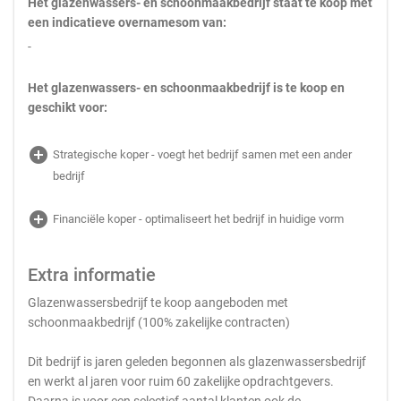
Het glazenwassers- en schoonmaakbedrijf staat te koop met
een indicatieve overnamesom van:
-
Het glazenwassers- en schoonmaakbedrijf is te koop en
geschikt voor:
add_circle
Strategische koper - voegt het bedrijf samen met een ander
bedrijf
add_circle
Financiële koper - optimaliseert het bedrijf in huidige vorm
Extra informatie
Glazenwassersbedrijf te koop aangeboden met
schoonmaakbedrijf (100% zakelijke contracten)
Dit bedrijf is jaren geleden begonnen als glazenwassersbedrijf
en werkt al jaren voor ruim 60 zakelijke opdrachtgevers.