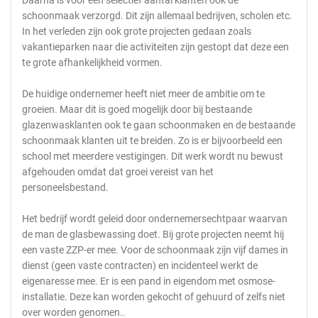
Daarna is voor een selectief aantal klanten ook de
schoonmaak verzorgd. Dit zijn allemaal bedrijven, scholen etc.
In het verleden zijn ook grote projecten gedaan zoals
vakantieparken naar die activiteiten zijn gestopt dat deze een
te grote afhankelijkheid vormen.
De huidige ondernemer heeft niet meer de ambitie om te
groeien. Maar dit is goed mogelijk door bij bestaande
glazenwasklanten ook te gaan schoonmaken en de bestaande
schoonmaak klanten uit te breiden. Zo is er bijvoorbeeld een
school met meerdere vestigingen. Dit werk wordt nu bewust
afgehouden omdat dat groei vereist van het
personeelsbestand.
Het bedrijf wordt geleid door ondernemersechtpaar waarvan
de man de glasbewassing doet. Bij grote projecten neemt hij
een vaste ZZP-er mee. Voor de schoonmaak zijn vijf dames in
dienst (geen vaste contracten) en incidenteel werkt de
eigenaresse mee. Er is een pand in eigendom met osmose-
installatie. Deze kan worden gekocht of gehuurd of zelfs niet
over worden genomen..