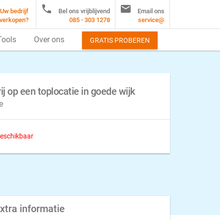


Uw bedrijf
Bel ons vrijblijvend
Email ons
verkopen?
085 - 303 1278
service@
Tools
Over ons
GRATIS PROBEREN
j op een toplocatie in goede wijk
e
 beschikbaar
xtra informatie