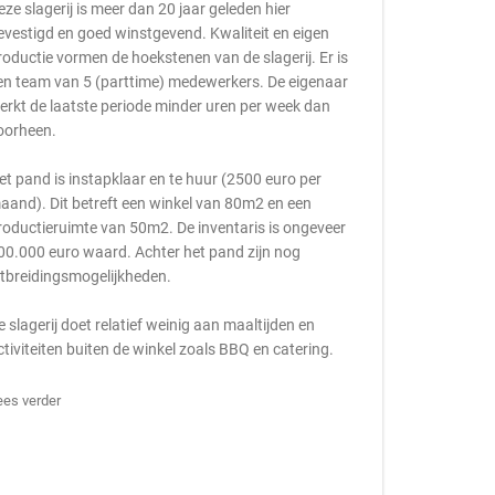
eze slagerij is meer dan 20 jaar geleden hier
evestigd en goed winstgevend. Kwaliteit en eigen
roductie vormen de hoekstenen van de slagerij. Er is
en team van 5 (parttime) medewerkers. De eigenaar
erkt de laatste periode minder uren per week dan
oorheen.
et pand is instapklaar en te huur (2500 euro per
aand). Dit betreft een winkel van 80m2 en een
roductieruimte van 50m2. De inventaris is ongeveer
00.000 euro waard. Achter het pand zijn nog
itbreidingsmogelijkheden.
e slagerij doet relatief weinig aan maaltijden en
ctiviteiten buiten de winkel zoals BBQ en catering.
ees verder