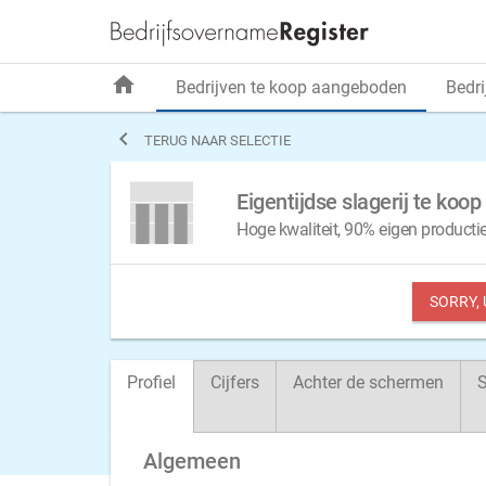
home
Bedrijven te koop aangeboden
Bedri

TERUG NAAR SELECTIE
Eigentijdse slagerij te koo
Hoge kwaliteit, 90% eigen product
SORRY,
Profiel
Cijfers
Achter de schermen
S
Algemeen