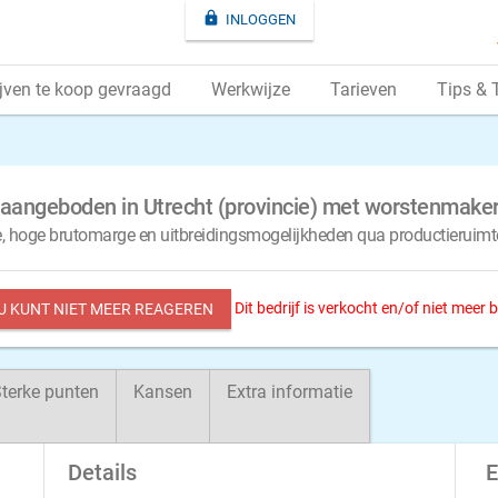

INLOGGEN
jven te koop gevraagd
Werkwijze
Tarieven
Tips & 
p aangeboden in Utrecht (provincie) met worstenmakeri
ie, hoge brutomarge en uitbreidingsmogelijkheden qua productieruimt
Dit bedrijf is verkocht en/of niet meer
 U KUNT NIET MEER REAGEREN
terke punten
Kansen
Extra informatie
Details
E