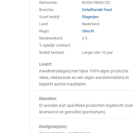
Referentie:
BOSN19BND72C
Branche:
Detailhandel food
Soort bedrijf:
Slagerijen
Land:
Nederland
Regio:
Utrecht
Medewerkers:
2-5
% tijdelijk contract:
-
Bedrijf bestaat:
Langer dan 10 jaar
Levert:
Kwaliteitsslagerij met bijna 100% eigen productie
vlees, vleeswaren en een eigen worstenmakerij en
beperkt aantal maaltijden
Diensten:
Er worden wat specifieke producten ingekocht zoal
leverworst en gerookte (parmaham)
Doelgroep(en):