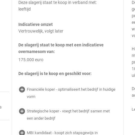
Deze slagerij staat te koop in verband met:
D
leeftijd
g
p
e
Indicatieve omzet
w
Vertrouwelijk, volgt later
v
De slagerij staat te koop met een indicatieve
H
overnamesom van:
m
175.000 euro
p
1
De slagerij is te koop en geschikt voor:
u
add_circle
D
Financiële koper - optimaliseert het bedrijf in huidige
a
vorm
s
L
add_circle
Strategische koper - voegt het bedrijf samen met
een ander bedrijf
add_circle
MBI kandidaat - koopt zich stapsgewijs in