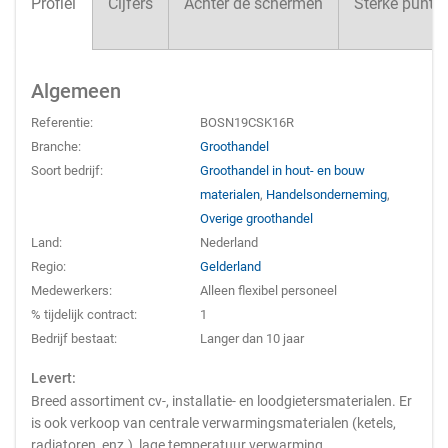
Profiel
Cijfers
Achter de schermen
Sterke punte
Algemeen
Referentie:
BOSN19CSK16R
Branche:
Groothandel
Soort bedrijf:
Groothandel in hout- en bouw
materialen
,
Handelsonderneming
,
Overige groothandel
Land:
Nederland
Regio:
Gelderland
Medewerkers:
Alleen flexibel personeel
% tijdelijk contract:
1
Bedrijf bestaat:
Langer dan 10 jaar
Levert:
Breed assortiment cv-, installatie- en loodgietersmaterialen. Er
is ook verkoop van centrale verwarmingsmaterialen (ketels,
radiatoren, enz.), lage temperatuur verwarming