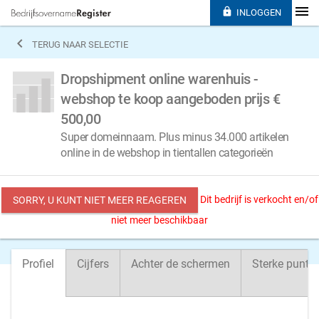

INLOGGEN

TERUG NAAR SELECTIE
Dropshipment online warenhuis -
webshop te koop aangeboden prijs €
500,00
Super domeinnaam. Plus minus 34.000 artikelen
online in de webshop in tientallen categorieën
Dit bedrijf is verkocht en/of
SORRY, U KUNT NIET MEER REAGEREN
niet meer beschikbaar
Profiel
Cijfers
Achter de schermen
Sterke punte