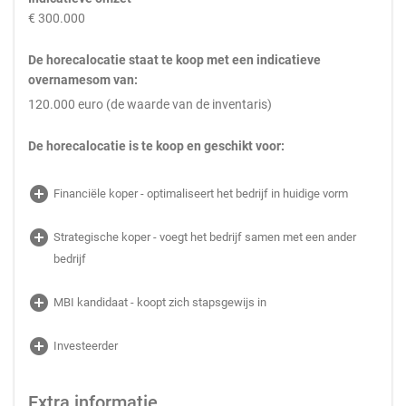
€ 300.000
De horecalocatie staat te koop met een indicatieve
overnamesom van:
120.000 euro (de waarde van de inventaris)
De horecalocatie is te koop en geschikt voor:
add_circle
Financiële koper - optimaliseert het bedrijf in huidige vorm
add_circle
Strategische koper - voegt het bedrijf samen met een ander
bedrijf
add_circle
MBI kandidaat - koopt zich stapsgewijs in
add_circle
Investeerder
Extra informatie