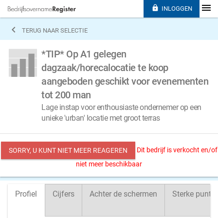

INLOGGEN

TERUG NAAR SELECTIE
*TIP* Op A1 gelegen
dagzaak/horecalocatie te koop
aangeboden geschikt voor evenementen
tot 200 man
Lage instap voor enthousiaste ondernemer op een
unieke 'urban' locatie met groot terras
Dit bedrijf is verkocht en/of
SORRY, U KUNT NIET MEER REAGEREN
niet meer beschikbaar
Profiel
Cijfers
Achter de schermen
Sterke punte