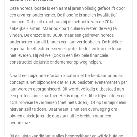
Deze horeca locatie is een aantal jaren volledig gefacelift door
een ervaren ondernemer. De filosofie is snel en kwalitatief
lunchen. Dat sluit exact aan bij de behoefte van de 70%
zakelijke klanten. Maar ook particulieren weten de weg te
vinden. De omzet is nu 300K maar een gedreven horeca
ondernemer kan dit binnen een jaar verdubbelen. De huidige
eigenaar heeft echter een veel groter bedrijf en kan die focus
niet leveren. Hij wil wel (ook in een flexibele financiële
constructie) de juiste ondernemer op weg helpen.
Naast een bijzondere 'urban' locatie met herkenbaar populair
concept is het bijzondere dat er 100 besloten evenementen per
jaar worden georganiseerd. Dit wordt volledig uitbesteed aan
een professionele partner. Het is mogelijk dit te blijven doen en
15% provisie te verdienen (met niets doen). Of op termijn delen
hiervan zelf te doen. Daarnaast is het een overweging om
binnen enkele jaren de dagzaak uit te breiden naar een
avondzaak.
Bij de juiste kandidaat is alles bespreekbaar en wil de huidige