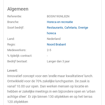
Algemeen
Referentie:
BOSN19GNL82N
Branche:
Horeca en recreatie
Soort bedrijf:
Restaurants
,
Cafetaria
,
Overige
horeca
Land:
Nederland
Regio:
Noord Brabant
Medewerkers:
2-5
% tijdelijk contract:
-
Bedrijf bestaat:
Langer dan 3 jaar
Levert:
Innovatief concept voor een 'snelle maar kwalitatieve' lunch.
Ontwikkeld voor de 70% zakelijke lunchgasten. De zaak is
vanaf 10.00 uur open. Dan werken mensen op locatie en
hebben er zakelijke meetings in een bijzondere open en 'urban
achtige sfeer'. Er zijn binnen 130 sitplekken en op het terras
120 zitplekken