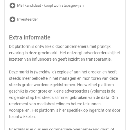
add_circle
MBI kandidaat - koopt zich stapsgewijs in
add_circle
Investeerder
Extra informatie
Dit platform is ontwikkeld door ondernemers met praktijk
ervaring in deze groeimarkt. Het ontzorgt adverteerders bij het
inzetten van influencers en geeft inzicht en transparantie.
Deze markt is (wereldwijd) explosief aan het groeien en heeft
steeds meer behoefte in het managen en monitoren van deze
steeds groter wordende geldstromen. Hoewel het platform
geschikt is voor grote en kleine adverteerders (volume) is de
volgende stap het steeds slimmer gebruiken van de data. Om
rendement van mediabestedingen betere te kunnen
voorspellen. Het platform is hier specifiek op ingericht om door
te ontwikkelen.
Enerzijds is er dus een commerciële overnamekandidaat, of