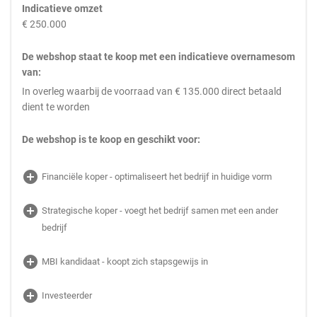
Indicatieve omzet
€ 250.000
De webshop staat te koop met een indicatieve overnamesom
van:
In overleg waarbij de voorraad van € 135.000 direct betaald
dient te worden
De webshop is te koop en geschikt voor:
add_circle
Financiële koper - optimaliseert het bedrijf in huidige vorm
add_circle
Strategische koper - voegt het bedrijf samen met een ander
bedrijf
add_circle
MBI kandidaat - koopt zich stapsgewijs in
add_circle
Investeerder