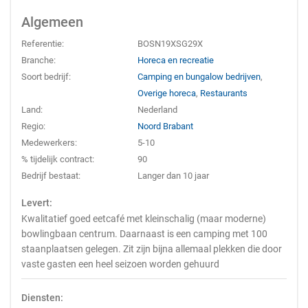
Algemeen
Referentie:
BOSN19XSG29X
Branche:
Horeca en recreatie
Soort bedrijf:
Camping en bungalow bedrijven
,
Overige horeca
,
Restaurants
Land:
Nederland
Regio:
Noord Brabant
Medewerkers:
5-10
% tijdelijk contract:
90
Bedrijf bestaat:
Langer dan 10 jaar
Levert:
Kwalitatief goed eetcafé met kleinschalig (maar moderne)
bowlingbaan centrum. Daarnaast is een camping met 100
staanplaatsen gelegen. Zit zijn bijna allemaal plekken die door
vaste gasten een heel seizoen worden gehuurd
Diensten: