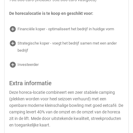
De horecalocatie is te koop en geschikt voor:
add_circle
Financiële koper - optimaliseert het bedrijf in huidige vorm
add_circle
Strategische koper - voegt het bedrijf samen met een ander
bedrijf
add_circle
Investeerder
Extra informatie
Deze horeca-locatie combineert een zeer stabiele camping
(plekken worden voor heel seizoen verhuurd) met een
openbare moderne kleinschalige bowling met goed eetcafé. De
camping levert 40% van de omzet en de omzet van de horeca
zit in de lift. Mede door uitstekende kwaliteit, streekproducten
en toegankelijke kaart.