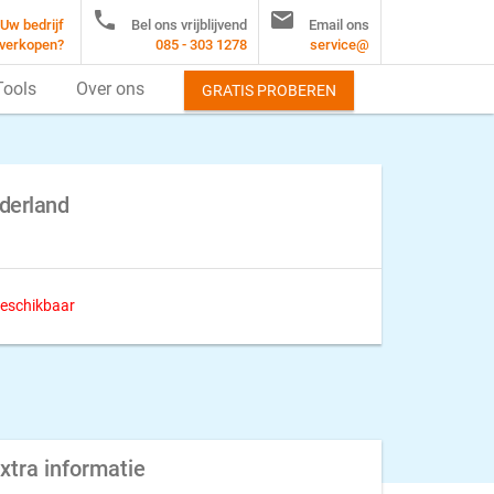


Uw bedrijf
Bel ons vrijblijvend
Email ons
verkopen?
085 - 303 1278
service@
Tools
Over ons
GRATIS PROBEREN
derland
 beschikbaar
xtra informatie