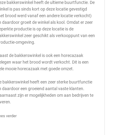
eze bakkerswinkel heeft de ultieme buurtfunctie. De
inkel is pas sinds kort op deze locatie gevestigd
het brood werd vanaf een andere locatie verkocht)
n daardoor groeit de winkel als kool. Omdat er zeer
eperkte productie is op deze locatie is de
akkerswinkel zeer geschikt als verkooppunt van een
roductie-omgeving.
aast de bakkerswinkel is ook een horecazaak
elegen waar het brood wordt verkocht. Dit is een
ele mooie horecazaak met goede omzet.
e bakkerswinkel heeft een zeer sterke buurtfunctie
n daardoor een groeiend aantal vaste klanten.
aarnaast zijn er mogelijkheden om aan bedrijven te
everen.
ees verder