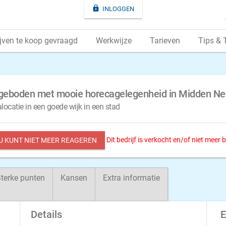

INLOGGEN
jven te koop gevraagd
Werkwijze
Tarieven
Tips & 
ngeboden met mooie horecagelegenheid in Midden Ne
alocatie in een goede wijk in een stad
Dit bedrijf is verkocht en/of niet meer
 U KUNT NIET MEER REAGEREN
terke punten
Kansen
Extra informatie
Details
E