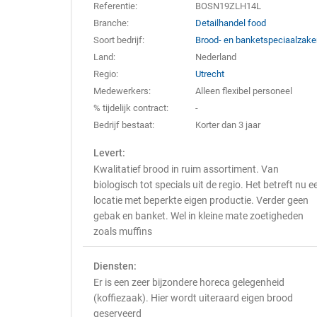
Referentie:
BOSN19ZLH14L
Branche:
Detailhandel food
Soort bedrijf:
Brood- en banketspeciaalzak
Land:
Nederland
Regio:
Utrecht
Medewerkers:
Alleen flexibel personeel
% tijdelijk contract:
-
Bedrijf bestaat:
Korter dan 3 jaar
Levert:
Kwalitatief brood in ruim assortiment. Van
biologisch tot specials uit de regio. Het betreft nu e
locatie met beperkte eigen productie. Verder geen
gebak en banket. Wel in kleine mate zoetigheden
zoals muffins
Diensten:
Er is een zeer bijzondere horeca gelegenheid
(koffiezaak). Hier wordt uiteraard eigen brood
geserveerd