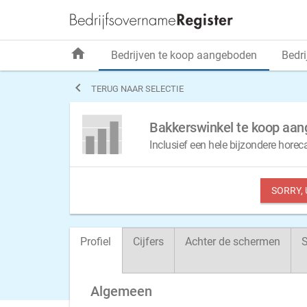
home
Bedrijven te koop aangeboden
Bedri

TERUG NAAR SELECTIE
Bakkerswinkel te koop aa
Inclusief een hele bijzondere horec
SORRY,
Profiel
Cijfers
Achter de schermen
S
Algemeen