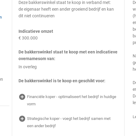
Deze bakkerswinkel staat te koop in verband met:
D
de eigenaar heeft een ander groeiend bedrijf en kan
w
dit niet continueren
(
en
e
b
Indicatieve omzet
b
€ 300.000
p
De bakkerswinkel staat te koop met een indicatieve
N
overnamesom van:
g
In overleg
h
en
De bakkerswinkel is te koop en geschikt voor:
D
e
add_circle
D
Financiële koper - optimaliseert het bedrijf in huidige
l
vorm
L
add_circle
Strategische koper - voegt het bedrijf samen met
een ander bedrijf