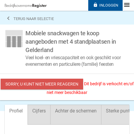

INLOGGEN

TERUG NAAR SELECTIE
Mobiele snackwagen te koop
aangeboden met 4 standplaatsen in
Gelderland
Veel koel- en vriescapaciteit en ook geschikt voor
evenementen en particuliere (familie) feesten
Dit bedrijf is verkocht en/of
SORRY, U KUNT NIET MEER REAGEREN
niet meer beschikbaar
Profiel
Cijfers
Achter de schermen
Sterke punte