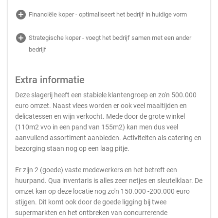
add_circle
Financiële koper - optimaliseert het bedrijf in huidige vorm
add_circle
Strategische koper - voegt het bedrijf samen met een ander
bedrijf
Extra informatie
Deze slagerij heeft een stabiele klantengroep en zo'n 500.000
euro omzet. Naast vlees worden er ook veel maaltijden en
delicatessen en wijn verkocht. Mede door de grote winkel
(110m2 vvo in een pand van 155m2) kan men dus veel
aanvullend assortiment aanbieden. Activiteiten als catering en
bezorging staan nog op een laag pitje.
Er zijn 2 (goede) vaste medewerkers en het betreft een
huurpand. Qua inventaris is alles zeer netjes en sleutelklaar. De
omzet kan op deze locatie nog zo'n 150.000 -200.000 euro
stijgen. Dit komt ook door de goede ligging bij twee
supermarkten en het ontbreken van concurrerende