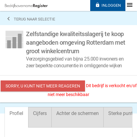

INLOGGEN

TERUG NAAR SELECTIE
Zelfstandige kwaliteitsslagerij te koop
aangeboden omgeving Rotterdam met
groot winkelcentrum
Verzorgingsgebied van bijna 25.000 inwoners en
zeer beperkte concurrentie in omliggende wijken
Dit bedrijf is verkocht en/of
SORRY, U KUNT NIET MEER REAGEREN
niet meer beschikbaar
Profiel
Cijfers
Achter de schermen
Sterke punte