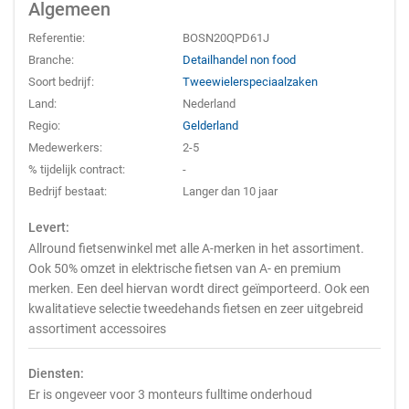
Algemeen
Referentie:
BOSN20QPD61J
Branche:
Detailhandel non food
Soort bedrijf:
Tweewielerspeciaalzaken
Land:
Nederland
Regio:
Gelderland
Medewerkers:
2-5
% tijdelijk contract:
-
Bedrijf bestaat:
Langer dan 10 jaar
Levert:
Allround fietsenwinkel met alle A-merken in het assortiment.
Ook 50% omzet in elektrische fietsen van A- en premium
merken. Een deel hiervan wordt direct geïmporteerd. Ook een
kwalitatieve selectie tweedehands fietsen en zeer uitgebreid
assortiment accessoires
Diensten:
Er is ongeveer voor 3 monteurs fulltime onderhoud