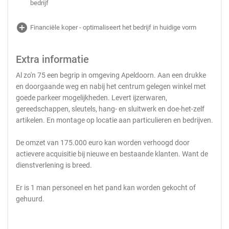
bedrijf
add_circle
Financiële koper - optimaliseert het bedrijf in huidige vorm
Extra informatie
Al zo'n 75 een begrip in omgeving Apeldoorn. Aan een drukke
en doorgaande weg en nabij het centrum gelegen winkel met
goede parkeer mogelijkheden. Levert ijzerwaren,
gereedschappen, sleutels, hang- en sluitwerk en doe-het-zelf
artikelen. En montage op locatie aan particulieren en bedrijven.
De omzet van 175.000 euro kan worden verhoogd door
actievere acquisitie bij nieuwe en bestaande klanten. Want de
dienstverlening is breed.
Er is 1 man personeel en het pand kan worden gekocht of
gehuurd.