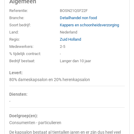
Algemeen
Referentie:
BOSN21QSF22F
Branche:
Detailhandel non food
Soort bedrijf:
Kappers en schoonheidsverzorging
Land:
Nederland
Regio:
Zuid Holland
Medewerkers:
2-5
% tijdelijk contract:
-
Bedrijf bestaat:
Langer dan 10 jaar
Levert:
80% dameskapsalon en 20% herenkapsalon
Diensten:
-
Doelgroep(en):
Consumenten - particulieren
De kapsalon bestaat al tientallen jaren en er zijn dus heel veel