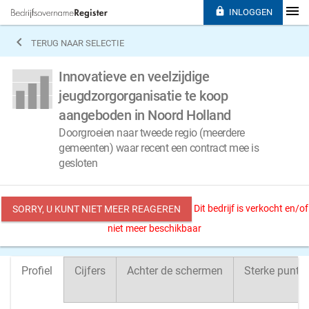

INLOGGEN

TERUG NAAR SELECTIE
Innovatieve en veelzijdige
jeugdzorgorganisatie te koop
aangeboden in Noord Holland
Doorgroeien naar tweede regio (meerdere
gemeenten) waar recent een contract mee is
gesloten
Dit bedrijf is verkocht en/of
SORRY, U KUNT NIET MEER REAGEREN
niet meer beschikbaar
Profiel
Cijfers
Achter de schermen
Sterke punte