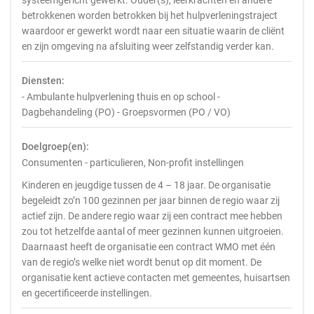
systeemgericht gewerkt. Ouder(s), leerkrachten en andere
betrokkenen worden betrokken bij het hulpverleningstraject
waardoor er gewerkt wordt naar een situatie waarin de cliënt
en zijn omgeving na afsluiting weer zelfstandig verder kan.
Diensten:
- Ambulante hulpverlening thuis en op school -
Dagbehandeling (PO) - Groepsvormen (PO / VO)
Doelgroep(en):
Consumenten - particulieren, Non-profit instellingen
Kinderen en jeugdige tussen de 4 – 18 jaar. De organisatie
begeleidt zo’n 100 gezinnen per jaar binnen de regio waar zij
actief zijn. De andere regio waar zij een contract mee hebben
zou tot hetzelfde aantal of meer gezinnen kunnen uitgroeien.
Daarnaast heeft de organisatie een contract WMO met één
van de regio’s welke niet wordt benut op dit moment. De
organisatie kent actieve contacten met gemeentes, huisartsen
en gecertificeerde instellingen.