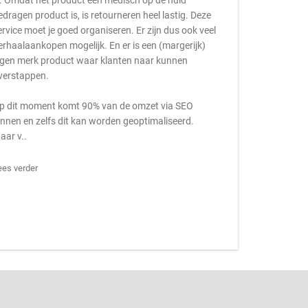
s. Omdat het product een medisch op de huid
edragen product is, is retourneren heel lastig. Deze
ervice moet je goed organiseren. Er zijn dus ook veel
erhaalaankopen mogelijk. En er is een (margerijk)
igen merk product waar klanten naar kunnen
verstappen.
p dit moment komt 90% van de omzet via SEO
innen en zelfs dit kan worden geoptimaliseerd.
aar v..
ees verder