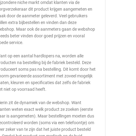
ijzondere niche markt omdat klanten via de
orgverzekeraar dit product krijgen aangemeten en
aak door de aanmeter geleverd. Veel gebruikers
illen extra bijbestellen en vinden dan deze
ebshop. Maar ook de aanmeters gaan de webshop
teeds beter vinden door goed prijzen en vooral
oede service.
ant op een aantal hardlopers na, worden alle
roducten na bestelling bij de fabriek besteld. Deze
roduceert soms pas na bestelling. Dit komt door het
norm gevarieerde assortiment met zoveel mogelijk
aten, kleuren en specificaties dat zelfs de fabriek
et niet op voorraad heeft.
ierin zit de dynamiek van de webshop. Want
lanten weten exact welk product ze zoeken (eerste
aar is aangemeten). Maar bestellingen moeten dus
econtroleerd worden (soms via een telefoontje) om
eer zeker van te zijn dat het juiste product besteld