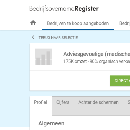
home
Bedrijven te koop aangeboden
Bedri

TERUG NAAR SELECTIE
Adviesgevoelige (medische
175K omzet - 90% organisch verkeer
DIRECT
Profiel
Cijfers
Achter de schermen
S
Algemeen