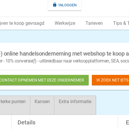

INLOGGEN
jven te koop gevraagd
Werkwijze
Tarieven
Tips & 
) online handelsonderneming met webshop te koop a
 - 10% conversie(!) - uitbreidbaar naar verkoopplatformen, SEA, soci
 CONTACT OPNEMEN MET DEZE ONDERNEMER
IK ZOEK NET IET
terke punten
Kansen
Extra informatie
Details
E