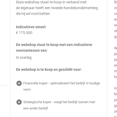
Deze webshop staat te koop in verband met:
B
de eigenaar heeft een tweede handelsonderneming
z
die hij wil voortzetten
v
w
w
Indicatieve omzet
s
€ 175.000
g
De webshop staat te koop met een indicatieve
W
overnamesom van:
p
In overleg
p
e
De webshop is te koop en geschikt voor:
m
h
add_circle
Financiële koper - optimaliseert het bedrijf in huidige
H
vorm
k
p
add_circle
Strategische koper - voegt het bedrijf samen met
g
een ander bedrijf
z