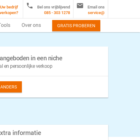


Uw bedrijf
Bel ons vrijblijvend
Email ons
verkopen?
085 - 303 1278
service@
Tools
Over ons
GRATIS PROBEREN
angeboden in een niche
al en persoonlijke verkoop
S ANDERS
xtra informatie