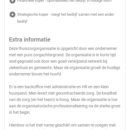
add_circle
Financiële koper - optimaliseert het bedrijf in huidige vorm
add_circle
Strategische koper - voegt het bedrijf samen met een ander
bedrijf
Extra informatie
Deze thuiszorgorganisatie is opgericht door een ondernemer
met een pure zorgachtergrond. De organisatie is in korte tijd
snel gegroeid ook door een goed verwijzend netwerk bij
ziekenhuis en gemeente. Maar de organisatie groeit de huidige
ondernemer boven het hoofd.
Er is een backoffice met administratie en HR en een klein
huurpand. Men levert niet gecontracteerde zorg. De kwaliteit
van de zorg (en het team) is hoog. Maar de organisatie is toe
aan de organisatorische professionalisering na de sterke groei
in het begin.
Hierdoor is het met name geschikt om samen te voegen met