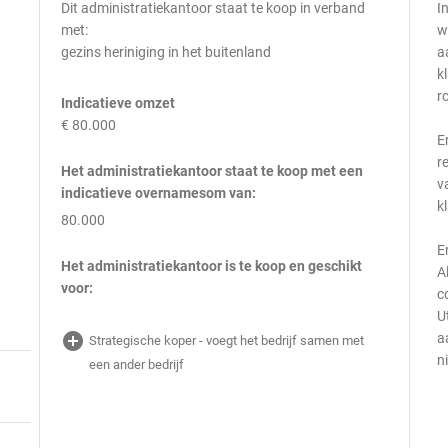
Dit administratiekantoor staat te koop in verband
I
met:
w
gezins heriniging in het buitenland
a
k
r
Indicatieve omzet
€ 80.000
E
r
Het administratiekantoor staat te koop met een
v
indicatieve overnamesom van:
k
80.000
E
Het administratiekantoor is te koop en geschikt
A
voor:
c
U
add_circle
a
Strategische koper - voegt het bedrijf samen met
n
een ander bedrijf