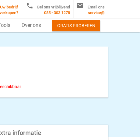


Uw bedrijf
Bel ons vrijblijvend
Email ons
verkopen?
085 - 303 1278
service@
Tools
Over ons
GRATIS PROBEREN
 beschikbaar
xtra informatie