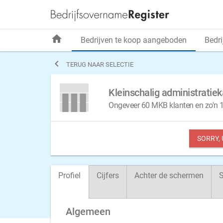
home
Bedrijven te koop aangeboden
Bedri

TERUG NAAR SELECTIE
Kleinschalig administratie
Ongeveer 60 MKB klanten en zo'n 16
SORRY,
Profiel
Cijfers
Achter de schermen
S
Algemeen