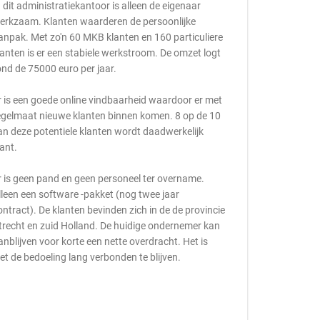
n dit administratiekantoor is alleen de eigenaar
erkzaam. Klanten waarderen de persoonlijke
anpak. Met zo'n 60 MKB klanten en 160 particuliere
lanten is er een stabiele werkstroom. De omzet logt
ond de 75000 euro per jaar.
r is een goede online vindbaarheid waardoor er met
egelmaat nieuwe klanten binnen komen. 8 op de 10
an deze potentiele klanten wordt daadwerkelijk
lant.
r is geen pand en geen personeel ter overname.
lleen een software -pakket (nog twee jaar
ontract). De klanten bevinden zich in de de provincie
trecht en zuid Holland. De huidige ondernemer kan
anblijven voor korte een nette overdracht. Het is
iet de bedoeling lang verbonden te blijven.