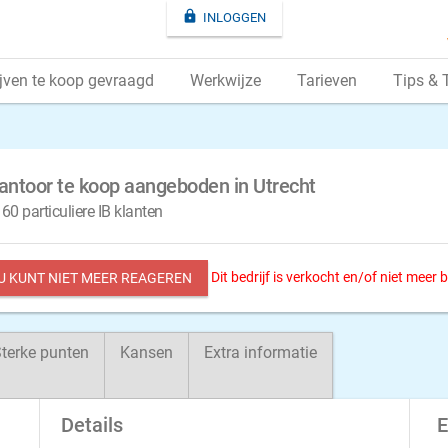

INLOGGEN
jven te koop gevraagd
Werkwijze
Tarieven
Tips & 
kantoor te koop aangeboden in Utrecht
0 particuliere IB klanten
Dit bedrijf is verkocht en/of niet meer
 U KUNT NIET MEER REAGEREN
terke punten
Kansen
Extra informatie
Details
E