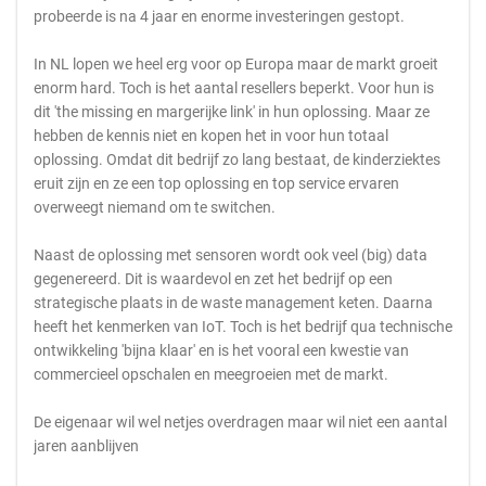
probeerde is na 4 jaar en enorme investeringen gestopt.
In NL lopen we heel erg voor op Europa maar de markt groeit
enorm hard. Toch is het aantal resellers beperkt. Voor hun is
dit 'the missing en margerijke link' in hun oplossing. Maar ze
hebben de kennis niet en kopen het in voor hun totaal
oplossing. Omdat dit bedrijf zo lang bestaat, de kinderziektes
eruit zijn en ze een top oplossing en top service ervaren
overweegt niemand om te switchen.
Naast de oplossing met sensoren wordt ook veel (big) data
gegenereerd. Dit is waardevol en zet het bedrijf op een
strategische plaats in de waste management keten. Daarna
heeft het kenmerken van IoT. Toch is het bedrijf qua technische
ontwikkeling 'bijna klaar' en is het vooral een kwestie van
commercieel opschalen en meegroeien met de markt.
De eigenaar wil wel netjes overdragen maar wil niet een aantal
jaren aanblijven