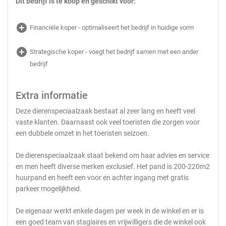
Dit bedrijf is te koop en geschikt voor:
add_circle
Financiële koper - optimaliseert het bedrijf in huidige vorm
add_circle
Strategische koper - voegt het bedrijf samen met een ander
bedrijf
Extra informatie
Deze dierenspeciaalzaak bestaat al zeer lang en heeft veel
vaste klanten. Daarnaast ook veel toeristen die zorgen voor
een dubbele omzet in het toeristen seizoen.
De dierenspeciaalzaak staat bekend om haar advies en service
en men heeft diverse merken exclusief. Het pand is 200-220m2
huurpand en heeft een voor en achter ingang met gratis
parkeer mogelijkheid.
De eigenaar werkt enkele dagen per week in de winkel en er is
een goed team van stagiaires en vrijwilligers die de winkel ook