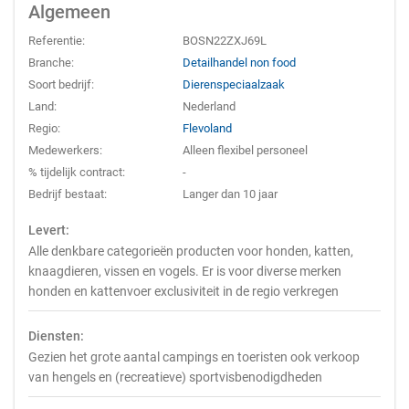
Algemeen
Referentie:
BOSN22ZXJ69L
Branche:
Detailhandel non food
Soort bedrijf:
Dierenspeciaalzaak
Land:
Nederland
Regio:
Flevoland
Medewerkers:
Alleen flexibel personeel
% tijdelijk contract:
-
Bedrijf bestaat:
Langer dan 10 jaar
Levert:
Alle denkbare categorieën producten voor honden, katten,
knaagdieren, vissen en vogels. Er is voor diverse merken
honden en kattenvoer exclusiviteit in de regio verkregen
Diensten:
Gezien het grote aantal campings en toeristen ook verkoop
van hengels en (recreatieve) sportvisbenodigdheden