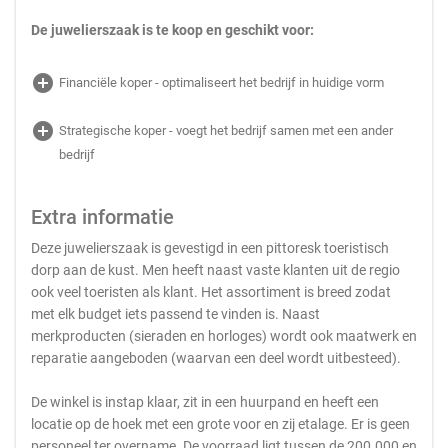
De juwelierszaak is te koop en geschikt voor:
add_circle
Financiële koper - optimaliseert het bedrijf in huidige vorm
add_circle
Strategische koper - voegt het bedrijf samen met een ander
bedrijf
Extra informatie
Deze juwelierszaak is gevestigd in een pittoresk toeristisch
dorp aan de kust. Men heeft naast vaste klanten uit de regio
ook veel toeristen als klant. Het assortiment is breed zodat
met elk budget iets passend te vinden is. Naast
merkproducten (sieraden en horloges) wordt ook maatwerk en
reparatie aangeboden (waarvan een deel wordt uitbesteed).
De winkel is instap klaar, zit in een huurpand en heeft een
locatie op de hoek met een grote voor en zij etalage. Er is geen
personeel ter overname. De voorraad ligt tussen de 200.000 en