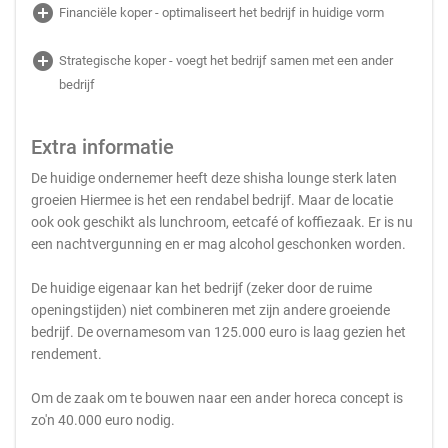
add_circle
Financiële koper - optimaliseert het bedrijf in huidige vorm
add_circle
Strategische koper - voegt het bedrijf samen met een ander
bedrijf
Extra informatie
De huidige ondernemer heeft deze shisha lounge sterk laten
groeien Hiermee is het een rendabel bedrijf. Maar de locatie
ook ook geschikt als lunchroom, eetcafé of koffiezaak. Er is nu
een nachtvergunning en er mag alcohol geschonken worden.
De huidige eigenaar kan het bedrijf (zeker door de ruime
openingstijden) niet combineren met zijn andere groeiende
bedrijf. De overnamesom van 125.000 euro is laag gezien het
rendement.
Om de zaak om te bouwen naar een ander horeca concept is
zo'n 40.000 euro nodig.