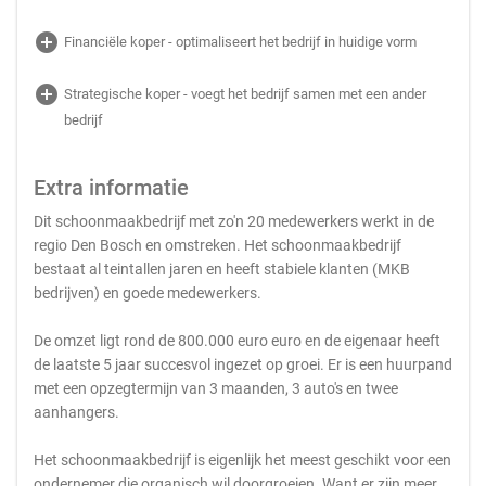
add_circle
Financiële koper - optimaliseert het bedrijf in huidige vorm
add_circle
Strategische koper - voegt het bedrijf samen met een ander
bedrijf
Extra informatie
Dit schoonmaakbedrijf met zo'n 20 medewerkers werkt in de
regio Den Bosch en omstreken. Het schoonmaakbedrijf
bestaat al teintallen jaren en heeft stabiele klanten (MKB
bedrijven) en goede medewerkers.
De omzet ligt rond de 800.000 euro euro en de eigenaar heeft
de laatste 5 jaar succesvol ingezet op groei. Er is een huurpand
met een opzegtermijn van 3 maanden, 3 auto's en twee
aanhangers.
Het schoonmaakbedrijf is eigenlijk het meest geschikt voor een
ondernemer die organisch wil doorgroeien. Want er zijn meer