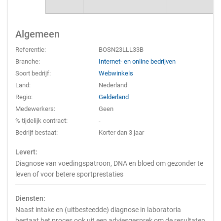
Algemeen
Referentie:
BOSN23LLL33B
Branche:
Internet- en online bedrijven
Soort bedrijf:
Webwinkels
Land:
Nederland
Regio:
Gelderland
Medewerkers:
Geen
% tijdelijk contract:
-
Bedrijf bestaat:
Korter dan 3 jaar
Levert:
Diagnose van voedingspatroon, DNA en bloed om gezonder te
leven of voor betere sportprestaties
Diensten:
Naast intake en (uitbesteedde) diagnose in laboratoria
bestaat het proces ook uit een adviesgesprek om de resultaten