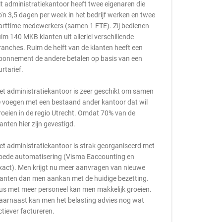
it administratiekantoor heeft twee eigenaren die
o'n 3,5 dagen per week in het bedrijf werken en twee
arttime medewerkers (samen 1 FTE). Zij bedienen
uim 140 MKB klanten uit allerlei verschillende
ranches. Ruim de helft van de klanten heeft een
bonnement de andere betalen op basis van een
urtarief.
et administratiekantoor is zeer geschikt om samen
e voegen met een bestaand ander kantoor dat wil
roeien in de regio Utrecht. Omdat 70% van de
lanten hier zijn gevestigd.
et administratiekantoor is strak georganiseerd met
oede automatisering (Visma Eaccounting en
xact). Men krijgt nu meer aanvragen van nieuwe
lanten dan men aankan met de huidige bezetting.
us met meer personeel kan men makkelijk groeien.
aarnaast kan men het belasting advies nog wat
ctiever factureren.