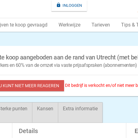

INLOGGEN
jven te koop gevraagd
Werkwijze
Tarieven
Tips & 
te koop aangeboden aan de rand van Utrecht (met bel
kers en 60% van de omzet via vaste prijsafspraken (abonnementen)
Dit bedrijf is verkocht en/of niet meer
 U KUNT NIET MEER REAGEREN
terke punten
Kansen
Extra informatie
Details
E