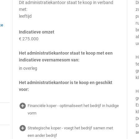
Dit administratiekantoor staat te koop in verband
D
met:
z
leeftijd
p
r
ke
b
Indicatieve omzet
a
€ 275.000
u
Het administratiekantoor staat te koop met een
H
indicatieve overnamesom van:
t
in overleg
g
k
Het administratiekantoor is te koop en geschikt
voor:
H
g
add_circle
E
Financiële koper - optimaliseert het bedrijf in huidige
k
vorm
D
D
add_circle
Strategische koper - voegt het bedrijf samen met
a
een ander bedrijf