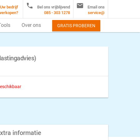


Uw bedrijf
Bel ons vrijblijvend
Email ons
verkopen?
085 - 303 1278
service@
Tools
Over ons
GRATIS PROBEREN
astingadvies)
 beschikbaar
xtra informatie