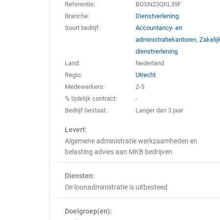
Referentie:
BOSN23QKL39F
Branche:
Dienstverlening
Soort bedrijf:
Accountancy- en
administratiekantoren
,
Zakelij
dienstverlening
Land:
Nederland
Regio:
Utrecht
Medewerkers:
2-5
% tijdelijk contract:
-
Bedrijf bestaat:
Langer dan 3 jaar
Levert:
Algemene administratie werkzaamheden en
belasting advies aan MKB bedrijven
Diensten:
De loonadministratie is uitbesteed
Doelgroep(en):