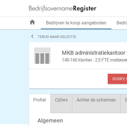
home
Bedrijven te koop aangeboden
Bedri

TERUG NAAR SELECTIE
MKB administratiekantoor 
140-160 klanten - 2,5 FTE medewer
SORRY,
Profiel
Cijfers
Achter de schermen
S
Algemeen