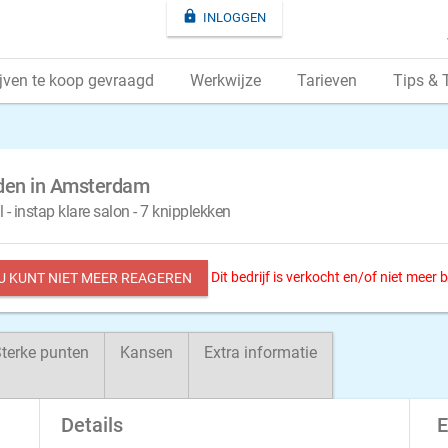

INLOGGEN
jven te koop gevraagd
Werkwijze
Tarieven
Tips & 
den in Amsterdam
- instap klare salon - 7 knipplekken
Dit bedrijf is verkocht en/of niet meer
 U KUNT NIET MEER REAGEREN
terke punten
Kansen
Extra informatie
Details
E