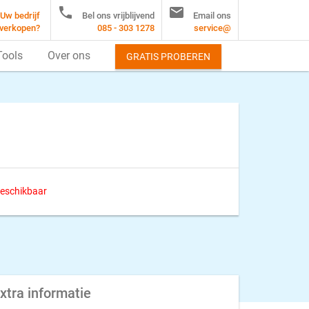


Uw bedrijf
Bel ons vrijblijvend
Email ons
verkopen?
085 - 303 1278
service@
Tools
Over ons
GRATIS PROBEREN
 beschikbaar
xtra informatie