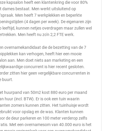
eze kapsalon heeft een klantenkring die voor 80%
it dames bestaat. Men werkt uitsluitend op
fspraak. Men heeft 7 werkplekken en beperkte
peningstijden (4 dagen per week). De eigenaren zijn
p leeftijd, kunnen netjes overdragen maar zullen wel
ertrekken. Men heeft nu zo'n 2,2 FTE werk.
en overnamekandidaat die de bezetting van de 7
nipplekken kan verhogen, heeft hier een mooie
alon aan. Men doet niets aan marketing en een
elijkwaardige concurrent is hier recent gesloten.
erder zitten hier geen vergelijkbare concurrenten in
e buurt.
et huurpand van 50m2 kost 880 euro per maand
an huur (incl. BTW). Er is ook een tuin waarin
lanten zomers kunnen zitten. Het tuinhuisje wordt
ebruikt voor opslag en de was. Klanten kunnen
oor de deur parkeren en 100 meter verderop zelfs
ratis. Met een overnamesom van 40.000 euro is het