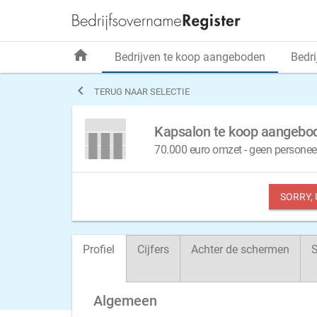
home
Bedrijven te koop aangeboden
Bedri

TERUG NAAR SELECTIE
Kapsalon te koop aangebo
70.000 euro omzet - geen personeel 
SORRY,
Profiel
Cijfers
Achter de schermen
S
Algemeen