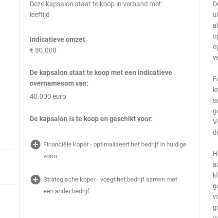
Deze kapsalon staat te koop in verband met:
D
leeftijd
u
a
o
Indicatieve omzet
o
€ 80.000
v
De kapsalon staat te koop met een indicatieve
E
overnamesom van:
k
40.000 euro
s
g
De kapsalon is te koop en geschikt voor:
V
d
add_circle
Financiële koper - optimaliseert het bedrijf in huidige
H
vorm
a
k
add_circle
Strategische koper - voegt het bedrijf samen met
g
een ander bedrijf
v
g