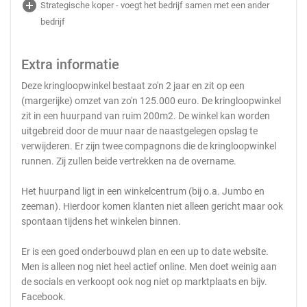
add_circle
Strategische koper - voegt het bedrijf samen met een ander
bedrijf
Extra informatie
Deze kringloopwinkel bestaat zo'n 2 jaar en zit op een
(margerijke) omzet van zo'n 125.000 euro. De kringloopwinkel
zit in een huurpand van ruim 200m2. De winkel kan worden
uitgebreid door de muur naar de naastgelegen opslag te
verwijderen. Er zijn twee compagnons die de kringloopwinkel
runnen. Zij zullen beide vertrekken na de overname.
Het huurpand ligt in een winkelcentrum (bij o.a. Jumbo en
zeeman). Hierdoor komen klanten niet alleen gericht maar ook
spontaan tijdens het winkelen binnen.
Er is een goed onderbouwd plan en een up to date website.
Men is alleen nog niet heel actief online. Men doet weinig aan
de socials en verkoopt ook nog niet op marktplaats en bijv.
Facebook.