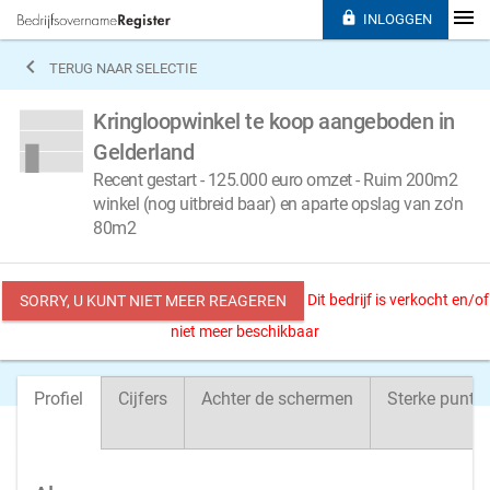

INLOGGEN

TERUG NAAR SELECTIE
Kringloopwinkel te koop aangeboden in
Gelderland
Recent gestart - 125.000 euro omzet - Ruim 200m2
winkel (nog uitbreid baar) en aparte opslag van zo'n
80m2
Dit bedrijf is verkocht en/of
SORRY, U KUNT NIET MEER REAGEREN
niet meer beschikbaar
Profiel
Cijfers
Achter de schermen
Sterke punte