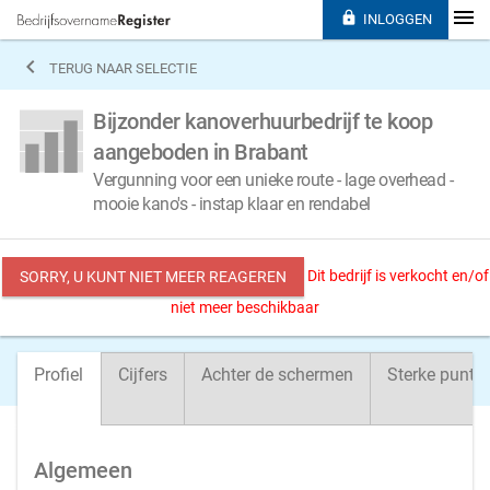

INLOGGEN

TERUG NAAR SELECTIE
Bijzonder kanoverhuurbedrijf te koop
aangeboden in Brabant
Vergunning voor een unieke route - lage overhead -
mooie kano's - instap klaar en rendabel
Dit bedrijf is verkocht en/of
SORRY, U KUNT NIET MEER REAGEREN
niet meer beschikbaar
Profiel
Cijfers
Achter de schermen
Sterke punte
Algemeen