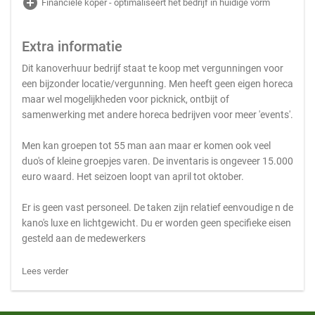
add_circle
Financiële koper - optimaliseert het bedrijf in huidige vorm
Extra informatie
Dit kanoverhuur bedrijf staat te koop met vergunningen voor
een bijzonder locatie/vergunning. Men heeft geen eigen horeca
maar wel mogelijkheden voor picknick, ontbijt of
samenwerking met andere horeca bedrijven voor meer 'events'.
Men kan groepen tot 55 man aan maar er komen ook veel
duo's of kleine groepjes varen. De inventaris is ongeveer 15.000
euro waard. Het seizoen loopt van april tot oktober.
Er is geen vast personeel. De taken zijn relatief eenvoudige n de
kano's luxe en lichtgewicht. Du er worden geen specifieke eisen
gesteld aan de medewerkers
Lees verder