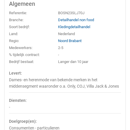
Algemeen
Referentie:
BOSN23SLJ70J
Branche:
Detailhandel non food
Soort bedrijf:
Kledingdetailhandel
Land:
Nederland
Regio:
Noord Brabant
Medewerkers:
2-5
% tijdelijk contract:
-
Bedrijf bestaat:
Langer dan 10 jaar
Levert:
Dames- en herenmode van bekende merken in het
middensegment waaronder o.a. Only, COJ, Villa Jack & Jones
Diensten:
-
Doelgroep(en):
Consumenten - particulieren