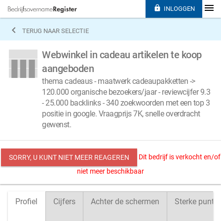

INLOGGEN

TERUG NAAR SELECTIE
Webwinkel in cadeau artikelen te koop
aangeboden
thema cadeaus - maatwerk cadeaupakketten ->
120.000 organische bezoekers/jaar - reviewcijfer 9.3
- 25.000 backlinks - 340 zoekwoorden met een top 3
positie in google. Vraagprijs 7K, snelle overdracht
gewenst.
Dit bedrijf is verkocht en/of
SORRY, U KUNT NIET MEER REAGEREN
niet meer beschikbaar
Profiel
Cijfers
Achter de schermen
Sterke punte