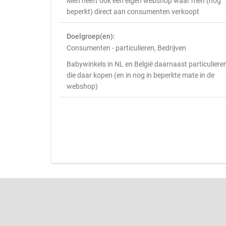
Men heeft ook een eigen webshop waar men (nog
beperkt) direct aan consumenten verkoopt
Doelgroep(en):
Consumenten - particulieren, Bedrijven
Babywinkels in NL en België daarnaast particuliere
die daar kopen (en in nog in beperkte mate in de
webshop)