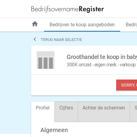
home
Bedrijven te koop aangeboden
Bedri

TERUG NAAR SELECTIE
Groothandel te koop in bab
300K omzet - eigen merk - verkoop 
SORRY,
Profiel
Cijfers
Achter de schermen
S
Algemeen