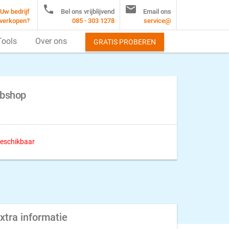


Uw bedrijf
Bel ons vrijblijvend
Email ons
verkopen?
085 - 303 1278
service@
Tools
Over ons
GRATIS PROBEREN
ebshop
 beschikbaar
xtra informatie