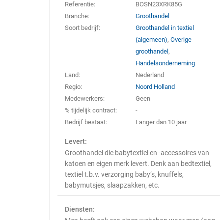
Referentie:
BOSN23XRK85G
Branche:
Groothandel
Soort bedrijf:
Groothandel in textiel
(algemeen)
,
Overige
groothandel
,
Handelsonderneming
Land:
Nederland
Regio:
Noord Holland
Medewerkers:
Geen
% tijdelijk contract:
-
Bedrijf bestaat:
Langer dan 10 jaar
Levert:
Groothandel die babytextiel en -accessoires van
katoen en eigen merk levert. Denk aan bedtextiel,
textiel t.b.v. verzorging baby’s, knuffels,
babymutsjes, slaapzakken, etc.
Diensten: