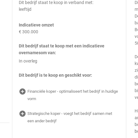
Dit bedrijf staat te koop in verband met:
D
leeftijd
m
D
b
Indicatieve omzet
B
€ 300.000
v
5
Dit bedrijf staat te koop met een indicatieve
overnamesom van:
D
In overleg
k
z
Dit bedrijf is te koop en geschikt voor:
d
b
add_circle
b
Financiële koper - optimaliseert het bedrijf in huidige
v
vorm
H
add_circle
Strategische koper - voegt het bedrijf samen met
a
een ander bedrijf
b
b