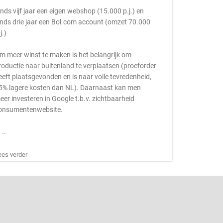
inds vijf jaar een eigen webshop (15.000 p.j.) en
inds drie jaar een Bol.com account (omzet 70.000
j.)
m meer winst te maken is het belangrijk om
roductie naar buitenland te verplaatsen (proeforder
eeft plaatsgevonden en is naar volle tevredenheid,
5% lagere kosten dan NL). Daarnaast kan men
eer investeren in Google t.b.v. zichtbaarheid
onsumentenwebsite.
 ..
ees verder