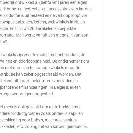
it bedrijf ontwikkelt al (tientallen) jaren een eigen
erk baby- en bedtextiel en -accessoires van katoen.
e productie is uitbesteed en de verkoop loopt via
abyspeciaalzaken/ketens, webwinkels in NL en
elgië. Er zijn zo'n 200 artikelen en beperkte
oorraad. Men werkt vanuit een magazijn van zo'n
0m2.
e winkels zijn zeer tevreden met het product, de
waliteit en doorloopsnelheid. De ondernemer richt
ich met name op bestaande winkels maar de
istributie kan zeker opgeschaald worden. Dat
etekent uiteraard ook grotere voorraden en
ijbehorende financieringen. In België is er een
ertegenwoordiger aangesteld.
et merk is ook geschikt om uit te breiden met
ndere productgroepen zoals onder-, slaap-, en
ovenkleding voor baby’s, meer accessoires,
oxkleden, etc. zolang het van katoen gemaakt is.