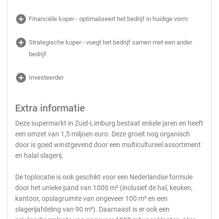
add_circle
Financiële koper - optimaliseert het bedrijf in huidige vorm
add_circle
Strategische koper - voegt het bedrijf samen met een ander
bedrijf
add_circle
Investeerder
Extra informatie
Deze supermarkt in Zuid-Limburg bestaat enkele jaren en heeft
een omzet van 1,5 miljoen euro. Deze groeit nog organisch
door is goed winstgevend door een multicultureel assortiment
en halal slagerij.
De toplocatie is ook geschikt voor een Nederlandse formule
door het unieke pand van 1000 m² (inclusief de hal, keuken,
kantoor, opslagruimte van ongeveer 100 m² en een
slagerijafdeling van 90 m²). Daarnaast is er ook een