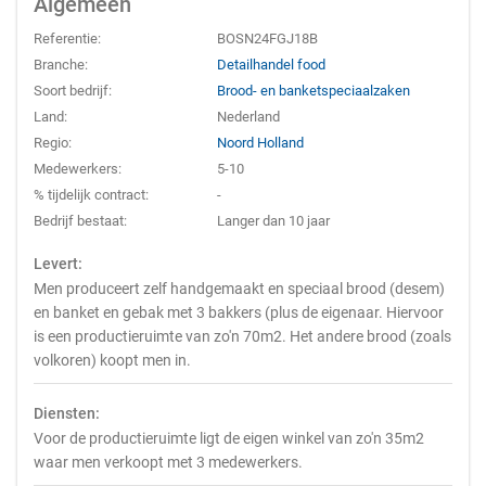
Algemeen
Referentie:
BOSN24FGJ18B
Branche:
Detailhandel food
Soort bedrijf:
Brood- en banketspeciaalzaken
Land:
Nederland
Regio:
Noord Holland
Medewerkers:
5-10
% tijdelijk contract:
-
Bedrijf bestaat:
Langer dan 10 jaar
Levert:
Men produceert zelf handgemaakt en speciaal brood (desem)
en banket en gebak met 3 bakkers (plus de eigenaar. Hiervoor
is een productieruimte van zo'n 70m2. Het andere brood (zoals
volkoren) koopt men in.
Diensten:
Voor de productieruimte ligt de eigen winkel van zo'n 35m2
waar men verkoopt met 3 medewerkers.