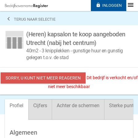

INLOGGEN

TERUG NAAR SELECTIE
(Heren) kapsalon te koop aangeboden
Utrecht (nabij het centrum)
40m2 - 3 knipplekken - gunstige huur en gunstig
gelegen t.o.v. de stad
Dit bedrijf is verkocht en/of
SORRY, U KUNT NIET MEER REAGEREN
niet meer beschikbaar
Profiel
Cijfers
Achter de schermen
Sterke punte
Algemeen