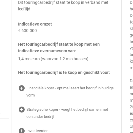
Dit touringcarbedrijf staat te koop in verband met:
D
leeftijd
h
D
t
Indicatieve omzet
k
€ 600.000
g
h
Het touringcarbedrijf staat te koop met een
v
indicatieve overnamesom van:
b
1,4 mo euro (waarvan 1,2 mio bussen)
k
m
Het touringcarbedrijf is te koop en geschikt voor:
D
add_circle
e
Financiële koper - optimaliseert het bedrijf in huidige
o
vorm
m
2
add_circle
Strategische koper - voegt het bedrijf samen met
.
e
een ander bedrijf
e
c
add_circle
Investeerder