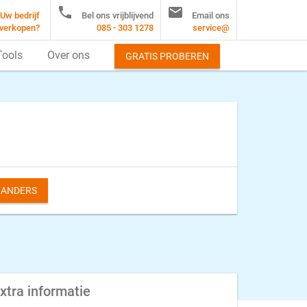


Uw bedrijf
Bel ons vrijblijvend
Email ons
verkopen?
085 - 303 1278
service@
Tools
Over ons
GRATIS PROBEREN
S ANDERS
xtra informatie