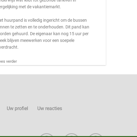
nderwijs wat leidt tot gezonde tarieven in
ergelijking met de vakantiemarkt.
et huurpand is volledig ingericht om de bussen
innen te zetten en te onderhouden. Dit pand kan
orden gehuurd. De eigenaar kan nog 15 uur per
eek blijven meewerken voor een soepele
verdracht.
ees verder
Uw profiel
Uw reacties