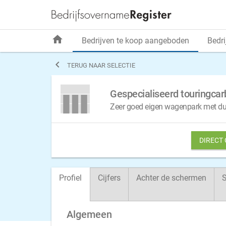
home
Bedrijven te koop aangeboden
Bedri

TERUG NAAR SELECTIE
Gespecialiseerd touringcar
Zeer goed eigen wagenpark met dubb
DIRECT
Profiel
Cijfers
Achter de schermen
S
Algemeen