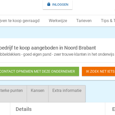

INLOGGEN
jven te koop gevraagd
Werkwijze
Tarieven
Tips & 
bedrijf te koop aangeboden in Noord Brabant
eldekkers - goed eigen pand - zeer trouwe klanten in het onderwijs
 CONTACT OPNEMEN MET DEZE ONDERNEMER
IK ZOEK NET IET
terke punten
Kansen
Extra informatie
Details
E