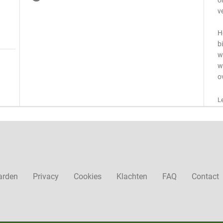
o
v
H
b
w
w
o
L
arden
Privacy
Cookies
Klachten
FAQ
Contact