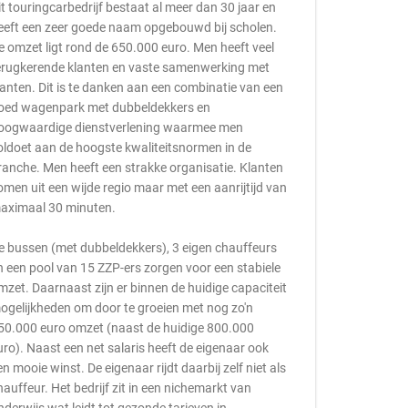
it touringcarbedrijf bestaat al meer dan 30 jaar en
eeft een zeer goede naam opgebouwd bij scholen.
e omzet ligt rond de 650.000 euro. Men heeft veel
erugkerende klanten en vaste samenwerking met
lanten. Dit is te danken aan een combinatie van een
oed wagenpark met dubbeldekkers en
oogwaardige dienstverlening waarmee men
oldoet aan de hoogste kwaliteitsnormen in de
ranche. Men heeft een strakke organisatie. Klanten
omen uit een wijde regio maar met een aanrijtijd van
aximaal 30 minuten.
e bussen (met dubbeldekkers), 3 eigen chauffeurs
n een pool van 15 ZZP-ers zorgen voor een stabiele
mzet. Daarnaast zijn er binnen de huidige capaciteit
ogelijkheden om door te groeien met nog zo'n
50.000 euro omzet (naast de huidige 800.000
uro). Naast een net salaris heeft de eigenaar ook
en mooie winst. De eigenaar rijdt daarbij zelf niet als
hauffeur. Het bedrijf zit in een nichemarkt van