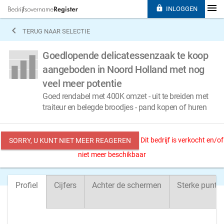

INLOGGEN

TERUG NAAR SELECTIE
Goedlopende delicatessenzaak te koop
aangeboden in Noord Holland met nog
veel meer potentie
Goed rendabel met 400K omzet - uit te breiden met
traiteur en belegde broodjes - pand kopen of huren
Dit bedrijf is verkocht en/of
SORRY, U KUNT NIET MEER REAGEREN
niet meer beschikbaar
Profiel
Cijfers
Achter de schermen
Sterke punte