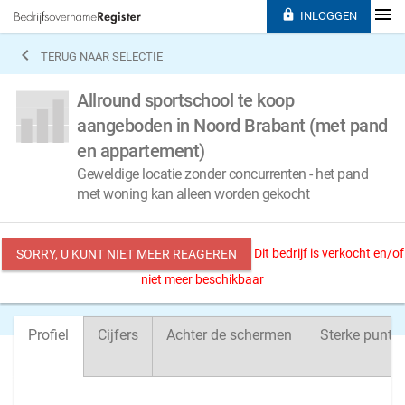

INLOGGEN

TERUG NAAR SELECTIE
Allround sportschool te koop
aangeboden in Noord Brabant (met pand
en appartement)
Geweldige locatie zonder concurrenten - het pand
met woning kan alleen worden gekocht
Dit bedrijf is verkocht en/of
SORRY, U KUNT NIET MEER REAGEREN
niet meer beschikbaar
Profiel
Cijfers
Achter de schermen
Sterke punte