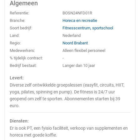
Algemeen
Referentie:
BOSN24NFD01R
Branche:
Horeca en recreatie
Soort bedrijf:
Fitnesscentrum, sportschool
Land:
Nederland
Regio:
Noord Brabant
Medewerkers:
Alleen flexibel personeel
% tijdelijk contract:
-
Bedrijf bestaat:
Langer dan 10 jaar
Levert:
Diverse zelf ontwikkelde groepslessen (easyfit, circuits, HIIT,
yoga, pilates, spinning en pump). De fitness is 24/7 uur
geopend om zelf te sporten. Abonnementen starten bij 39
euro.
Diensten:
Er is ook PT, een fyisio faciliteit, verkoop van supplementen en
horeca met goede koffie.